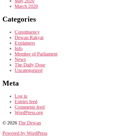
May 2020
March 2020
Categories
Constituency
Dewan Rakyat
Explainers
Info
Member of Parliament
News
The Daily Dose
Uncategorized
Meta
Log in
Entries feed
Comments feed
WordPress.org
© 2026
The Dewan
Powered by WordPress