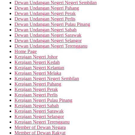
Dewan Undangan Negeri Negeri Sembilan
Dewan Undangan Negeri Pahang
Dewan Undangan Negeri Perak
Dewan Undangan Negeri Perlis
Dewan Undangan Negeri Pulau Pinang
Dewan Undangan Negeri Sabah
Dewan Undangan Negeri Sarawak
Dewan Undangan Negeri Selangor
Dewan Undangan Negeri Terengganu
Home Page
Kerajaan Negeri Johor
Kerajaan Negeri Kedah
Kerajaan Negeri Kelantan
Kerajaan Negeri Melaka
Kerajaan Negeri Negeri Sembilan
Kerajaan Negeri Pahang
Kerajaan Negeri Perak
Kerajaan Negeri Perlis
Kerajaan Negeri Pulau Pinang
Kerajaan Negeri Sabah
Kerajaan Negeri Sarawak
Kerajaan Negeri Selangor
Kerajaan Negeri Terengganu
Member of Dewan Negara
Member of Dewan Rakyat